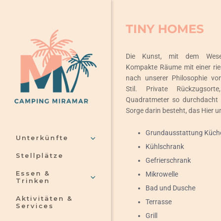
Skip
to
TINY HOMES
content
Die Kunst, mit dem Wesen
Kompakte Räume mit einer ries
nach unserer Philosophie vo
Stil. Private Rückzugsor
Quadratmeter so durchdacht is
Sorge darin besteht, das Hier u
Grundausstattung Küch
Unterkünfte
Kühlschrank
Stellplätze
Gefrierschrank
Essen &
Mikrowelle
Trinken
Bad und Dusche
Aktivitäten &
Terrasse
Services
Grill