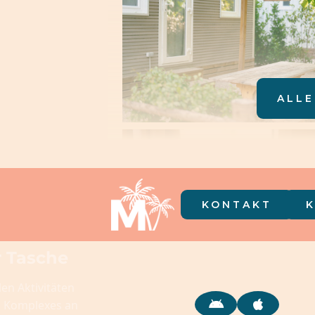
ALLE
KONTAKT
r Tasche
len Aktivitäten
s Komplexes an