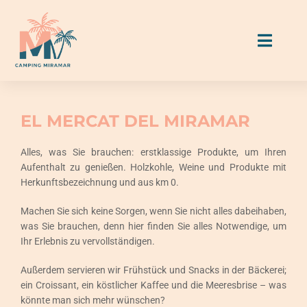
Skip
to
Toggl
content
Naviga
Unterkünfte
EL MERCAT DEL MIRAMAR
Stellplätze
Alles, was Sie brauchen: erstklassige Produkte, um Ihren
Aufenthalt zu genießen. Holzkohle, Weine und Produkte mit
Herkunftsbezeichnung und aus km 0.
Essen & Trinken
Machen Sie sich keine Sorgen, wenn Sie nicht alles dabeihaben,
was Sie brauchen, denn hier finden Sie alles Notwendige, um
Aktivitäten & Services
Ihr Erlebnis zu vervollständigen.
Miramar Guide
Außerdem servieren wir Frühstück und Snacks in der Bäckerei;
ein Croissant, ein köstlicher Kaffee und die Meeresbrise – was
könnte man sich mehr wünschen?