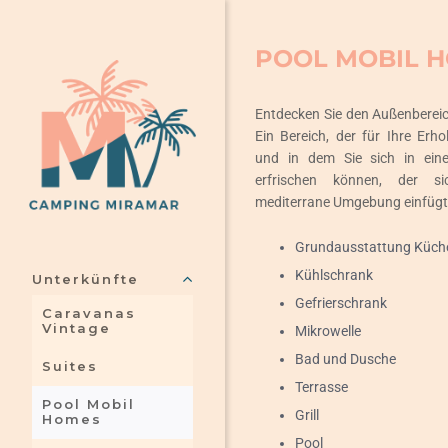
Skip
to
POOL MOBIL 
content
Entdecken Sie den Außenbereic
Ein Bereich, der für Ihre Erh
und in dem Sie sich in ein
erfrischen können, der s
mediterrane Umgebung einfügt
Grundausstattung Küch
Kühlschrank
Unterkünfte
Gefrierschrank
Caravanas
Vintage
Mikrowelle
Bad und Dusche
Suites
Terrasse
Pool Mobil
Grill
Homes
Pool