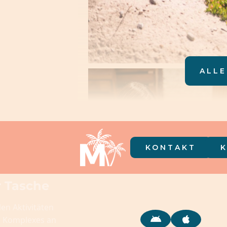
ALLE
KONTAKT
r Tasche
len Aktivitäten
s Komplexes an