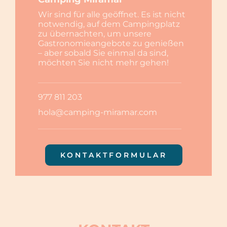
Events
Wir sind für alle geöffnet. Es ist nicht
notwendig, auf dem Campingplatz
zu übernachten, um unsere
Kontakt
Gastronomieangebote zu genießen
– aber sobald Sie einmal da sind,
möchten Sie nicht mehr gehen!
Deutsch
977 811 203
hola@camping-miramar.com
KONTAKTFORMULAR