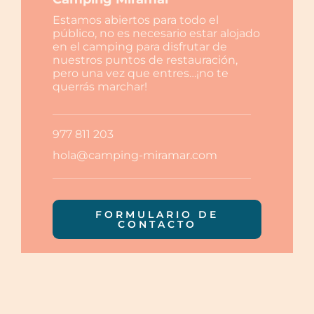
Eventos
Estamos abiertos para todo el
público, no es necesario estar alojado
en el camping para disfrutar de
Contactar
nuestros puntos de restauración,
pero una vez que entres…¡no te
querrás marchar!
Español
977 811 203
hola@camping-miramar.com
FORMULARIO DE
CONTACTO