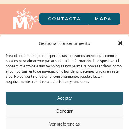
CONTACTA
MAPA
El càmping a
Gestionar consentimiento
la butxaca
Para ofrecer las mejores experiencias, utilizamos tecnologías como las
cookies para almacenar y/o acceder a la información del dispositivo. El
consentimiento de estas tecnologías nos permitirá procesar datos como
el comportamiento de navegación o las identificaciones únicas en este
sitio. No consentir o retirar el consentimiento, puede afectar
negativamente a ciertas características y funciones.
EL NOSTRE GRUP:
Aceptar
Denegar
© CAMPING MIRAMAR 2026 | REGISTRE TURÍSTIC: KT-000106 /
POLÍTICA DE
Ver preferencias
PRIVACITAT
|
POLÍTICA DE COOKIES
|
AVÍS LEGAL
/ #ibelongtomiramar