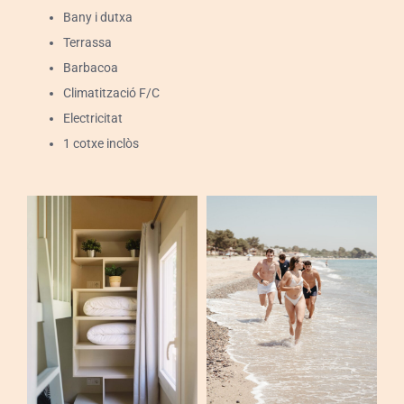
Esdeveniments
Bany i dutxa
Terrassa
Contactar
Barbacoa
Climatització F/C
Català
Electricitat
1 cotxe inclòs