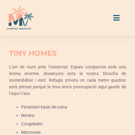
Skip
to
Toggl
content
Naviga
Allotjaments
TINY HOMES
Parcel·les
L’art de viure amb l’essencial. Espais compactes amb una
ànima enorme, dissenyats sota la nostra filosofia de
sostenibilitat i estil. Refugis privats on cada metre quadrat
Menjar & Beure
està pensat perquè la teva única preocupació sigui gaudir de
l’aquí i l’ara.
Activitats i serveis
Parament bàsic de cuina
Nevera
Guia Miramar
Congelador
Microones