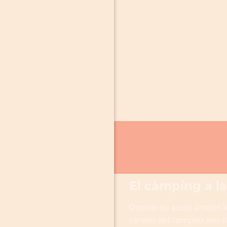
El càmping a l
Obtindreu accés a totes le
serveis del complex des d’