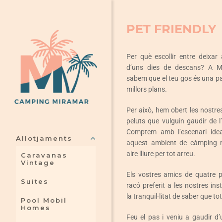
Skip
to
PET FRIENDLY
content
Per què escollir entre deixar
d’uns dies de descans? A M
sabem que el teu gos és una pa
millors plans.
Per això, hem obert les nostres
peluts que vulguin gaudir de l
Comptem amb l’escenari idea
Allotjaments
aquest ambient de càmping r
aire lliure per tot arreu.
Caravanas
Vintage
Els vostres amics de quatre p
Suites
racó preferit a les nostres inst
la tranquil·litat de saber que to
Pool Mobil
Homes
Feu el pas i veniu a gaudir d