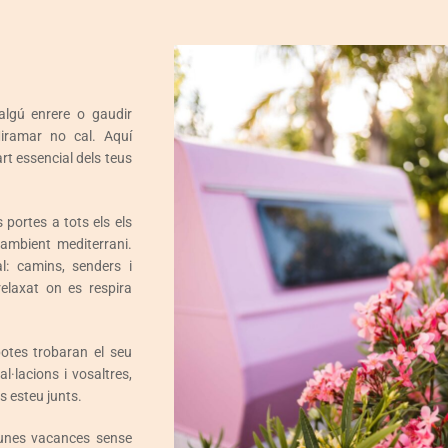
 algú enrere o gaudir
iramar no cal. Aquí
rt essencial dels teus
 portes a tots els els
’ambient mediterrani.
l: camins, senders i
elaxat on es respira
otes trobaran el seu
al·lacions i vosaltres,
ts esteu junts.
’unes vacances sense