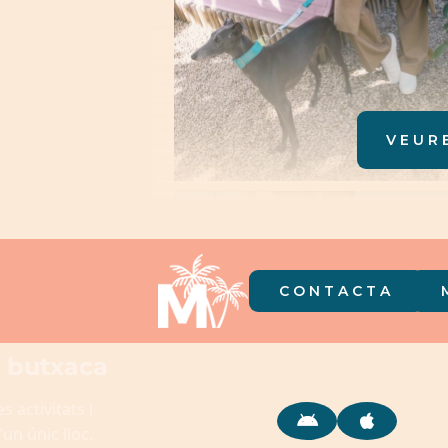
VEUR
CONTACTA
a butxaca
s activitats i
un únic lloc.