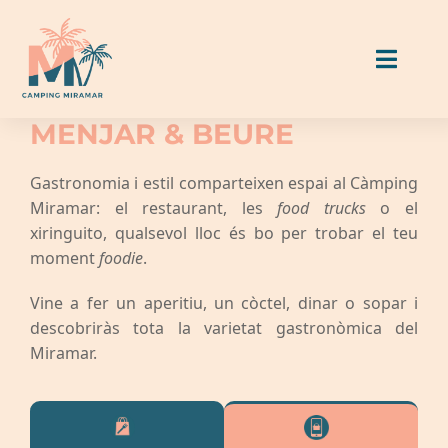
Skip
to
Toggl
content
Naviga
MENJAR & BEURE
Allotjaments
Gastronomia i estil comparteixen espai al Càmping
Miramar: el restaurant, les
food trucks
o el
Parcel·les
xiringuito, qualsevol lloc és bo per trobar el teu
moment
foodie
.
Menjar & Beure
Vine a fer un aperitiu, un còctel, dinar o sopar i
descobriràs tota la varietat gastronòmica del
Activitats i serveis
Miramar.
Guia Miramar