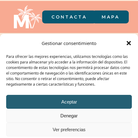
CONTACTA
MAPA
El càmping a
Gestionar consentimiento
la butxaca
Para ofrecer las mejores experiencias, utilizamos tecnologías como las
cookies para almacenar y/o acceder a la información del dispositivo. El
consentimiento de estas tecnologías nos permitirá procesar datos como
el comportamiento de navegación o las identificaciones únicas en este
sitio. No consentir o retirar el consentimiento, puede afectar
negativamente a ciertas características y funciones.
EL NOSTRE GRUP:
Aceptar
Denegar
© CAMPING MIRAMAR 2026 | REGISTRE TURÍSTIC: KT-000106 /
POLÍTICA DE
Ver preferencias
PRIVACITAT
|
POLÍTICA DE COOKIES
|
AVÍS LEGAL
/ #ibelongtomiramar