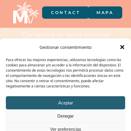
CONTACT
MAPA
Camping in your pocket
Gestionar consentimiento
Para ofrecer las mejores experiencias, utilizamos tecnologías como las
cookies para almacenar y/o acceder a la información del dispositivo. El
consentimiento de estas tecnologías nos permitirá procesar datos como
el comportamiento de navegación o las identificaciones únicas en este
sitio. No consentir o retirar el consentimiento, puede afectar
negativamente a ciertas características y funciones.
OUR GROUP:
Aceptar
Denegar
© CAMPING MIRAMAR 2026 | TOURIST REGISTRATION: KT-000106 /
PRIVACY POLICY
|
Ver preferencias
COOKIE POLICY
|
LEGAL NOTICE
/ #ibelongtomiramar