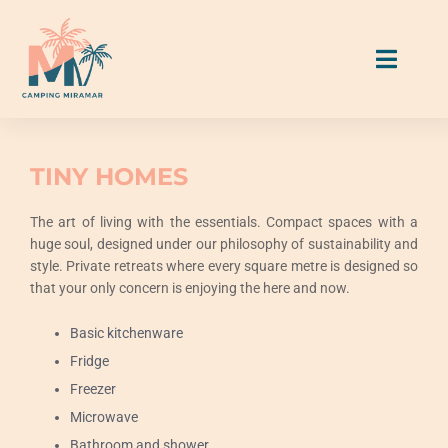
Skip
to
Toggl
content
Naviga
Accommodation
TINY HOMES
Pitches
The art of living with the essentials. Compact spaces with a
huge soul, designed under our philosophy of sustainability and
style. Private retreats where every square metre is designed so
Eat & Drink
that your only concern is enjoying the here and now.
Activities & Services
Basic kitchenware
Fridge
Freezer
Miramar Guide
Microwave
Bathroom and shower