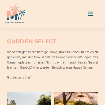
Skip
to
Toggl
content
Naviga
Unterkünfte
GARDEN SELECT
Stellplätze
Sie haben genau die richtige Größe, um das Leben im Freien zu
genießen, mit der Gewissheit, dass alle Serviceleistungen des
Campingplatzes nur einen Schritt entfernt sind. Reisen Sie mit
Essen & Trinken
leichtem Gepäck? Hier werden Sie sich wie zu Hause fühlen.
Größe: ca. 35 m²
Aktivitäten & Services
Miramar Guide