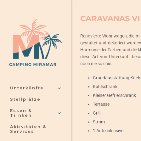
Skip
to
CARAVANAS V
content
Renovierte Wohnwagen, die mit 
gestaltet und dekoriert wurden.
Harmonie der Farben und die k
diese Art von Unterkunft be
noch nie so chic.
Grundausstattung Küch
Kühlschrank
Unterkünfte
Kleiner Gefrierschrank
Stellplätze
Terrasse
Essen &
Grill
Trinken
Strom
Aktivitäten &
1 Auto inklusive
Services