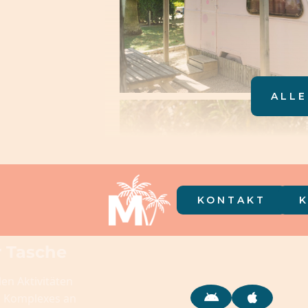
ALLE
KONTAKT
r Tasche
len Aktivitäten
s Komplexes an