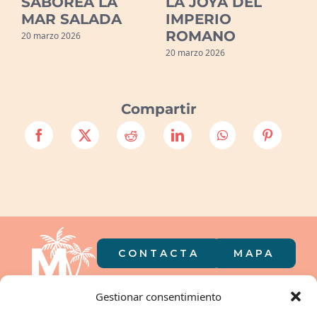
R
SABOREA LA
LA JOYA DEL
MAR SALADA
IMPERIO
ROMANO
20 marzo 2026
20 marzo 2026
2
Compartir
CONTACTA
MAPA
Gestionar consentimiento
El camping en