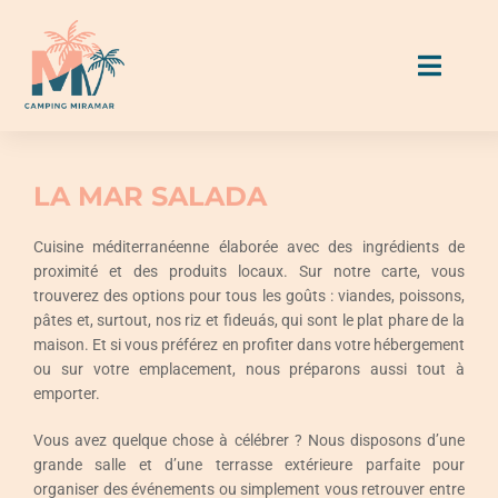
Skip
to
Toggl
content
Naviga
Hébergements
LA MAR SALADA
Emplacements
Cuisine méditerranéenne élaborée avec des ingrédients de
proximité et des produits locaux. Sur notre carte, vous
trouverez des options pour tous les goûts : viandes, poissons,
Manger & Boire
pâtes et, surtout, nos riz et fideuás, qui sont le plat phare de la
maison. Et si vous préférez en profiter dans votre hébergement
Activités & Services
ou sur votre emplacement, nous préparons aussi tout à
emporter.
Guide Miramar
Vous avez quelque chose à célébrer ? Nous disposons d’une
grande salle et d’une terrasse extérieure parfaite pour
organiser des événements ou simplement vous retrouver entre