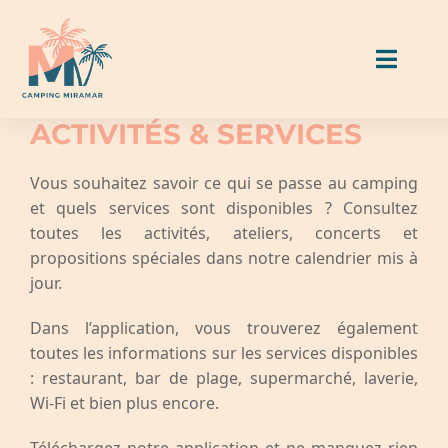
Skip
to
Toggl
content
Naviga
ACTIVITÉS & SERVICES
Hébergements
Vous souhaitez savoir ce qui se passe au camping
et quels services sont disponibles ? Consultez
Emplacements
toutes les activités, ateliers, concerts et
propositions spéciales dans notre calendrier mis à
Manger & Boire
jour.
Dans l’application, vous trouverez également
Activités & Services
toutes les informations sur les services disponibles
: restaurant, bar de plage, supermarché, laverie,
Guide Miramar
Wi-Fi et bien plus encore.