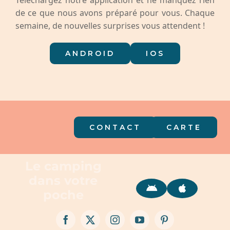
Téléchargez notre application et ne manquez rien
Événements
de ce que nous avons préparé pour vous. Chaque
semaine, de nouvelles surprises vous attendent !
Contact
VOIR TOUTE LA GALERIE
ANDROID
IOS
Français
CONTACT
CARTE
Le camping
dans votre
poche