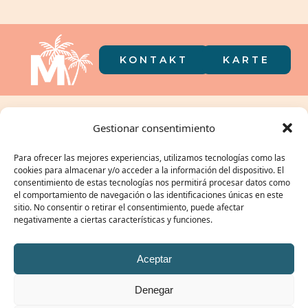
KONTAKT
KARTE
Camping in
Gestionar consentimiento
der Tasche
Para ofrecer las mejores experiencias, utilizamos tecnologías como las
cookies para almacenar y/o acceder a la información del dispositivo. El
consentimiento de estas tecnologías nos permitirá procesar datos como
el comportamiento de navegación o las identificaciones únicas en este
sitio. No consentir o retirar el consentimiento, puede afectar
UNSER GRUPPE:
negativamente a ciertas características y funciones.
Aceptar
Denegar
© CAMPING MIRAMAR 2026 | TOURISTENREGISTRIERUNG: KT-000106 /