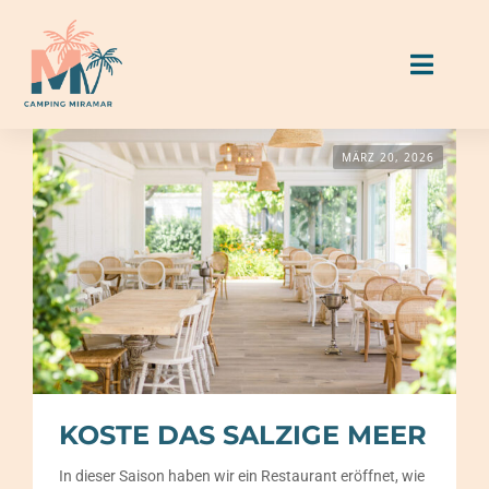
Skip
to
Toggl
content
Naviga
MÄRZ 20, 2026
Unterkünfte
Stellplätze
Essen & Trinken
Aktivitäten & Services
Miramar Guide
KOSTE DAS SALZIGE MEER
In dieser Saison haben wir ein Restaurant eröffnet, wie