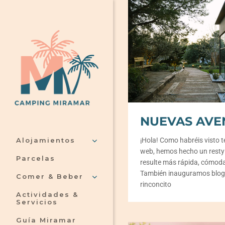
Skip
to
content
NUEVAS AVE
¡Hola! Como habréis visto
Alojamientos
web, hemos hecho un restyl
Parcelas
resulte más rápida, cómoda 
También inauguramos blog,
Comer & Beber
rinconcito
Actividades &
Servicios
Guía Miramar