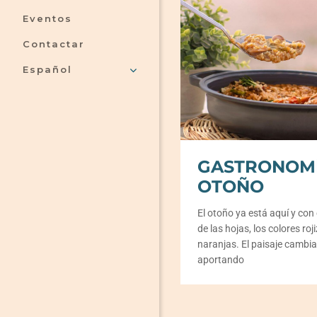
Eventos
Contactar
Español
GASTRONOMÍ
OTOÑO
El otoño ya está aquí y con é
de las hojas, los colores roj
naranjas. El paisaje cambi
aportando