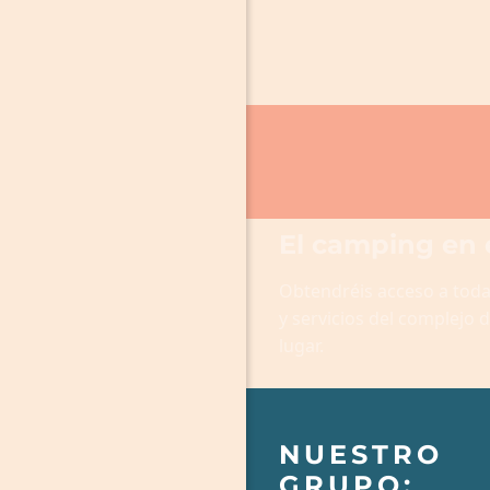
El camping en e
Obtendréis acceso a todas
y servicios del complejo 
lugar.
NUESTRO
GRUPO: