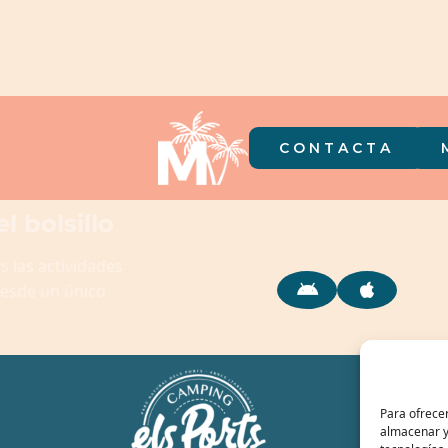
CONTACTA
l bolsillo
 las actividades
desde un único
Para ofrecer
almacenar y/