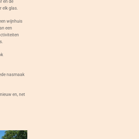
ur en de
 elk glas.
een wijnhuis
aan een
tiviteiten
s.
ok
goede nasmaak
j nieuw en, net