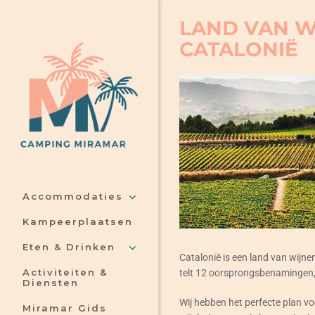
Skip
LAND VAN W
to
CATALONIË
content
Accommodaties
Kampeerplaatsen
Eten & Drinken
Catalonië is een land van wijnen
Activiteiten &
telt 12 oorsprongsbenamingen,
Diensten
Wij hebben het perfecte plan vo
Miramar Gids