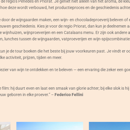
 de regio’s Penedès en Priorat. Je geniet niet alleen van het aroma, de kle
 hoe deze wordt verbouwd, het productieproces en de geschiedenis achter
e door de wijngaarden maken, een wijn- en chocoladeproeverij beleven of 
wen geschiedenis. Kies je voor de regio Priorat, dan kun je deelnemen 
wijnhuizen, wijnproeverijen en een Catalaans menu. Er zijn ook andere ac
, lunches tussen de wijngaarden, vatproeverijen en wijn-spijscombinatie
un je de tour boeken die het beste bij jouw voorkeuren past. Je vindt er o
e activiteit, prijzen, tijden en meer.
ezier van wijn te ontdekken en te beleven — een ervaring die zeker een 
film: hij duurt even en laat een smaak van glorie achter; bij elke slok is hi
ieuw geboren in elke proever.” –
Federico Fellini