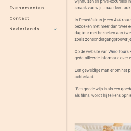
wijnhuizen en privé-excursies in
smaak van wijn, maar leert ook
Evenementen
Contact
In Penedès kun je een 4×4-rout
bezoeken met meer dan twee eeu
Nederlands
dagtour met bezoeken aan twee 
zoals zonsondergangproeverijen
Op de website van
Wino Tours
k
gedetailleerde informatie over elk
Een geweldige manier om het pl
achterlaat.
“Een goede wijn is als een goede 
als films, wordt hij telkens opn