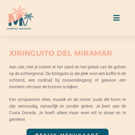
Skip
to
Toggl
content
Naviga
Accommodaties
XIRINGUITO DEL MIRAMAR
Kampeerplaatsen
Aan zee, met je voeten in het zand en het geluid van de golven
op de achtergrond. De Xiringuito is die plek voor een koffie in de
ochtend, een cocktail bij zonsondergang of gewoon een
Eten & Drinken
moment om naar de horizon te kijken.
Een ontspannen sfeer, muziek en de zomer zoals die hoort te
Activiteiten & Diensten
zijn: eenvoudig, natuurlijk en zonder gedoe. Je bent aan de
Costa Dorada. Je hoeft alleen maar even stil te staan en te
Miramar Gids
genieten.