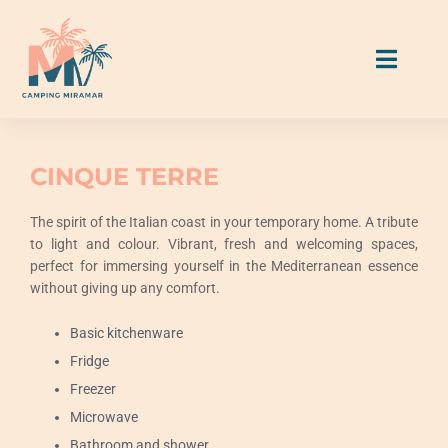
Skip
to
Toggl
content
Naviga
Accommodation
CINQUE TERRE
Pitches
The spirit of the Italian coast in your temporary home. A tribute
to light and colour. Vibrant, fresh and welcoming spaces,
perfect for immersing yourself in the Mediterranean essence
Eat & Drink
without giving up any comfort.
Activities & Services
Basic kitchenware
Fridge
Freezer
Miramar Guide
Microwave
Bathroom and shower