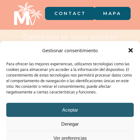
CONTACT
MAPA
Camping in your pocket
Gestionar consentimiento
Para ofrecer las mejores experiencias, utilizamos tecnologías como las
cookies para almacenar y/o acceder a la información del dispositivo. El
consentimiento de estas tecnologías nos permitirá procesar datos como
el comportamiento de navegación o las identificaciones únicas en este
sitio. No consentir o retirar el consentimiento, puede afectar
negativamente a ciertas características y funciones.
OUR GROUP:
Aceptar
Denegar
© CAMPING MIRAMAR 2026 | TOURIST REGISTRATION: KT-000106 /
PRIVACY POLICY
|
Ver preferencias
COOKIE POLICY
|
LEGAL NOTICE
/ #ibelongtomiramar